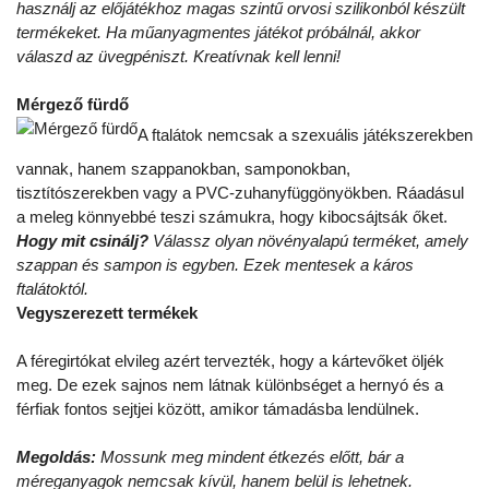
használj az előjátékhoz magas szintű orvosi szilikonból készült
termékeket. Ha műanyagmentes játékot próbálnál, akkor
válaszd az üvegpéniszt. Kreatívnak kell lenni!
Mérgező fürdő
A ftalátok nemcsak a szexuális játékszerekben
vannak, hanem szappanokban, samponokban,
tisztítószerekben vagy a PVC-zuhanyfüggönyökben. Ráadásul
a meleg könnyebbé teszi számukra, hogy kibocsájtsák őket.
Hogy mit csinálj?
Válassz olyan növényalapú terméket, amely
szappan és sampon is egyben. Ezek mentesek a káros
ftalátoktól.
Vegyszerezett termékek
A féregirtókat elvileg azért tervezték, hogy a kártevőket öljék
meg. De ezek sajnos nem látnak különbséget a hernyó és a
férfiak fontos sejtjei között, amikor támadásba lendülnek.
Megoldás:
Mossunk meg mindent étkezés előtt, bár a
méreganyagok nemcsak kívül, hanem belül is lehetnek.