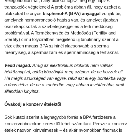
Belegondoltál már, hány blokkot fogsz meg egy nap? A
tranzakciók végtelenek! A probléma abban áll, hogy ezeket a
blokkokat bizonyos
bisphenol-A (BPA) anyaggal
vonják be,
amelynek hormonroncsoló hatása van, és amelyet újabban
összekapcsoltak a szívbetegséggel és a férfi meddőség
problémáival. A Termékenység és Meddőség (Fertility and
Sterility) című folyóiratban megjelenő új tanulmány szerint a
vizeletben magas BPA szintnél alacsonyabb a sperma
mennyiség, a spermaszám és spermaminőség a férfiaknál.
Védd magad:
Amíg az elektronikus blokkok nem válnak
hétköznapivá, addig köszönjük meg szépen, de ne hozzuk el!
Ha mégis szükséged van egyre, rakd azt el egy borítékba vagy
a dossziéba, de ne a zsebedbe vagy abba a levéltárcába, amit
állandóan kinyitsz.
Óvakodj a konzerv ételektől
Sok kutató szerint a legnagyobb forrás a BPA fertőzésre a
konzervdobozokon keresztül lehet számítani. Persze a konzerv
ételek nagyon kényelmesek – és akár nyomokban finomak is