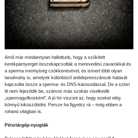
Arról már mindannyian hallottunk, hogy a szűkített
kerékpárnyerget összekapcsolták a merevedési zavarokkal és
a sperma mennyiség csökkenésével, és ismert több olyan
tanulmány is, amelyek különböző antidepresszánsok hatását
kapcsolta össze a sperma- és DNS-károsodással. De a sztori
itt nem fejeződik be, számos más szokás viselkedik
„spermagyilkosként”. A jó hír viszont az, hogy ezeket elég
könnyű kiküszöbölni. Persze ha figyelsz rá – még ebben a
rohanó világban is.
Pénztárgép-nyugták