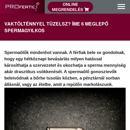
ONLINE
Főol
MEGRENDELÉS
VAKTÖLTÉNNYEL TÜZELSZ? ÍME 6 MEGLEPŐ
SPERMAGYILKOS
Spermaölők mindenhol vannak. A férfiak bele se gondolnak,
hogy egy hétköznapi bevásárlás milyen hatással
károsíthatja a szervezetet és okozhatja a sperma mennyiség
akár drasztikus csökkenését. A spermaölő gonosztevők
beleivódnak a bőrbe tusolás közben, a pénztárnál sorban
állásnál, vagy az ételbe, amit a repülőn markolászunk.