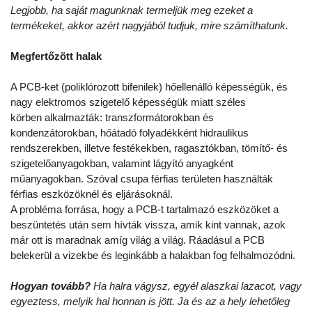
Legjobb, ha saját magunknak termeljük meg ezeket a
termékeket, akkor azért nagyjából tudjuk, mire számíthatunk.
Megfertőzött halak
A PCB-ket (poliklórozott bifenilek) hőellenálló képességük, és
nagy elektromos szigetelő képességük miatt széles
körben alkalmazták: transzformátorokban és
kondenzátorokban, hőátadó folyadékként hidraulikus
rendszerekben, illetve festékekben, ragasztókban, tömítő- és
szigetelőanyagokban, valamint lágyító anyagként
műanyagokban. Szóval csupa férfias területen használták
férfias eszközöknél és eljárásoknál.
A probléma forrása, hogy a PCB-t tartalmazó eszközöket a
beszüntetés után sem hívták vissza, amik kint vannak, azok
már ott is maradnak amíg világ a világ. Ráadásul a PCB
belekerül a vizekbe és leginkább a halakban fog felhalmozódni.
Hogyan tovább?
Ha halra vágysz, egyél alaszkai lazacot, vagy
egyeztess, melyik hal honnan is jött. Ja és az a hely lehetőleg