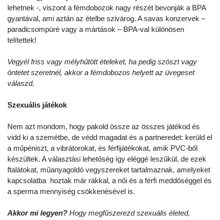
lehetnek -, viszont a fémdobozok nagy részét bevonják a BPA
gyantával, ami aztán az ételbe szivárog. A savas konzervek –
paradicsompüré vagy a mártások – BPA-val különösen
telítettek!
Vegyél friss vagy mélyhűtött ételeket, ha pedig szószt vagy
öntetet szeretnél, akkor a fémdobozos helyett az üvegeset
válaszd.
Szexuális játékok
Nem azt mondom, hogy pakold össze az összes játékod és
vidd ki a szemétbe, de védd magadat és a partneredet: kerüld el
a műpéniszt, a vibrátorokat, és férfijátékokat, amik PVC-ből
készültek. A választási lehetőség így eléggé leszűkül, de ezek
ftalátokat, műanyagoldó vegyszereket tartalmaznak, amelyeket
kapcsolatba hoztak már rákkal, a női és a férfi meddőséggel és
a sperma mennyiség csökkenésével is.
Akkor mi legyen?
Hogy megfűszerezd szexuális életed,